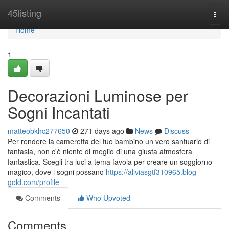
Home
45listing
Togg
navi
Home
1
Decorazioni Luminose per
Sogni Incantati
matteobkhc277650
271 days ago
News
Discuss
Per rendere la cameretta del tuo bambino un vero santuario di
fantasia, non c'è niente di meglio di una giusta atmosfera
fantastica. Scegli tra luci a tema favola per creare un soggiorno
magico, dove i sogni possano
https://aliviasgtf310965.blog-
gold.com/profile
Comments
Who Upvoted
Comments