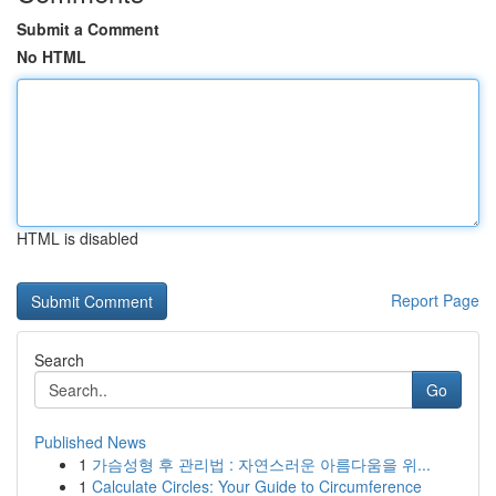
Submit a Comment
No HTML
HTML is disabled
Report Page
Search
Go
Published News
1
가슴성형 후 관리법 : 자연스러운 아름다움을 위...
1
Calculate Circles: Your Guide to Circumference