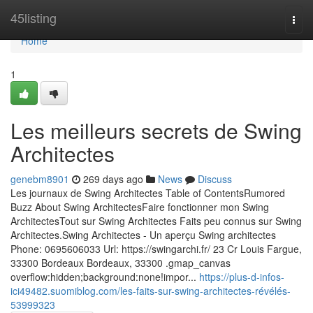
Home
45listing
Togg
navi
Home
1
Les meilleurs secrets de Swing
Architectes
genebm8901
269 days ago
News
Discuss
Les journaux de Swing Architectes Table of ContentsRumored
Buzz About Swing ArchitectesFaire fonctionner mon Swing
ArchitectesTout sur Swing Architectes Faits peu connus sur Swing
Architectes.Swing Architectes - Un aperçu Swing architectes
Phone: 0695606033 Url: https://swingarchi.fr/ 23 Cr Louis Fargue,
33300 Bordeaux Bordeaux, 33300 .gmap_canvas
overflow:hidden;background:none!impor...
https://plus-d-infos-
ici49482.suomiblog.com/les-faits-sur-swing-architectes-révélés-
53999323