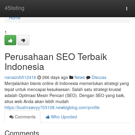
Home
45listing
Togg
navi
Home
1
Perusahaan SEO Terbaik
Indonesia
nanaizvb512416
266 days ago
News
Discuss
Menjalankan bisnis online di Indonesia memerlukan strategi yang
tepat untuk mencapai kesuksesan. Salah satu strategi krusial
adalah Optimasi Mesin Pencari (SEO). Dengan SEO yang baik,
situs web Anda akan lebih mudah
https://bushrawvyy703108.newbigblog.com/profile
Comments
Who Upvoted
Comments