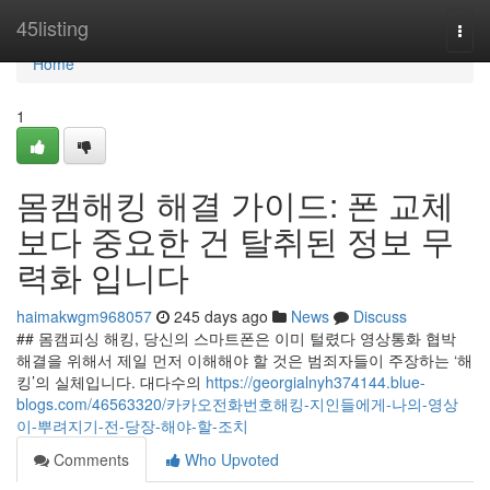
Home
45listing
Togg
navi
Home
1
몸캠해킹 해결 가이드: 폰 교체
보다 중요한 건 탈취된 정보 무
력화 입니다
haimakwgm968057
245 days ago
News
Discuss
## 몸캠피싱 해킹, 당신의 스마트폰은 이미 털렸다 영상통화 협박
해결을 위해서 제일 먼저 이해해야 할 것은 범죄자들이 주장하는 ‘해
킹’의 실체입니다. 대다수의
https://georgialnyh374144.blue-
blogs.com/46563320/카카오전화번호해킹-지인들에게-나의-영상
이-뿌려지기-전-당장-해야-할-조치
Comments
Who Upvoted