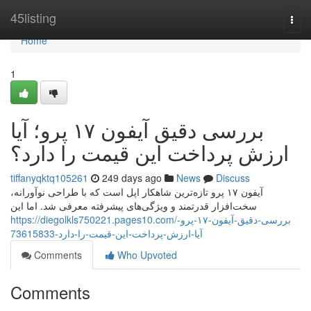
Home
45listing
Togg
navi
Home
1
بررسی دقیق آیفون ۱۷ پرو؛ آیا
ارزش پرداخت این قیمت را دارد؟
tiffanyqktq105261
249 days ago
News
Discuss
آیفون ۱۷ پرو تازه‌ترین شاهکار اپل است که با طراحی نوآورانه،
سخت‌افزار قدرتمند و ویژگی‌های پیشرفته معرفی شد. اما این
https://diegolkls750221.pages10.com/بررسی-دقیق-آیفون-۱۷-پرو-
آیا-ارزش-پرداخت-این-قیمت-را-دارد-73615833
Comments
Who Upvoted
Comments