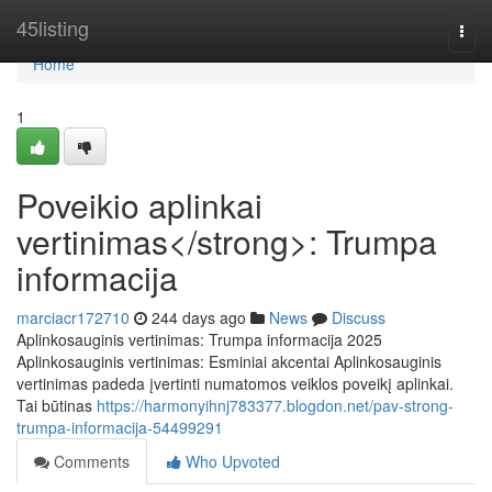
Home
45listing
Togg
navi
Home
1
Poveikio aplinkai
vertinimas</strong>: Trumpa
informacija
marciacr172710
244 days ago
News
Discuss
Aplinkosauginis vertinimas: Trumpa informacija 2025
Aplinkosauginis vertinimas: Esminiai akcentai Aplinkosauginis
vertinimas padeda įvertinti numatomos veiklos poveikį aplinkai.
Tai būtinas
https://harmonyihnj783377.blogdon.net/pav-strong-
trumpa-informacija-54499291
Comments
Who Upvoted