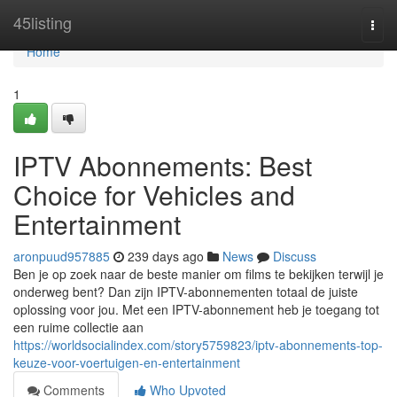
Home
45listing
Togg
navi
Home
1
IPTV Abonnements: Best
Choice for Vehicles and
Entertainment
aronpuud957885
239 days ago
News
Discuss
Ben je op zoek naar de beste manier om films te bekijken terwijl je
onderweg bent? Dan zijn IPTV-abonnementen totaal de juiste
oplossing voor jou. Met een IPTV-abonnement heb je toegang tot
een ruime collectie aan
https://worldsocialindex.com/story5759823/iptv-abonnements-top-
keuze-voor-voertuigen-en-entertainment
Comments
Who Upvoted