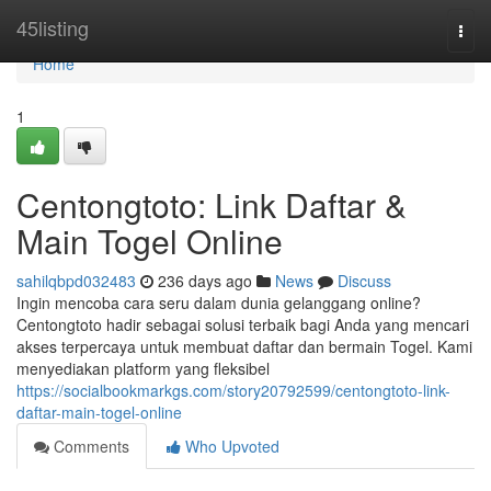
Home
45listing
Togg
navi
Home
1
Centongtoto: Link Daftar &
Main Togel Online
sahilqbpd032483
236 days ago
News
Discuss
Ingin mencoba cara seru dalam dunia gelanggang online?
Centongtoto hadir sebagai solusi terbaik bagi Anda yang mencari
akses terpercaya untuk membuat daftar dan bermain Togel. Kami
menyediakan platform yang fleksibel
https://socialbookmarkgs.com/story20792599/centongtoto-link-
daftar-main-togel-online
Comments
Who Upvoted