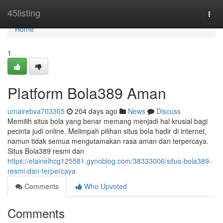
Home
45listing
Togg
navi
Home
1
Platform Bola389 Aman
umairebva703305
204 days ago
News
Discuss
Memilih situs bola yang benar memang menjadi hal krusial bagi
pecinta judi online. Melimpah pilihan situs bola hadir di internet,
namun tidak semua mengutamakan rasa aman dan terpercaya.
Situs Bola389 resmi dan
https://elainelhcg125581.gynoblog.com/38333006/situs-bola389-
resmi-dan-terpercaya
Comments
Who Upvoted
Comments