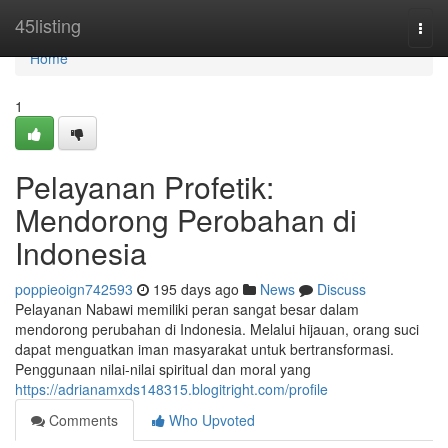
Home
45listing
Togg
navi
Home
1
Pelayanan Profetik:
Mendorong Perobahan di
Indonesia
poppieoign742593
195 days ago
News
Discuss
Pelayanan Nabawi memiliki peran sangat besar dalam
mendorong perubahan di Indonesia. Melalui hijauan, orang suci
dapat menguatkan iman masyarakat untuk bertransformasi.
Penggunaan nilai-nilai spiritual dan moral yang
https://adrianamxds148315.blogitright.com/profile
Comments
Who Upvoted