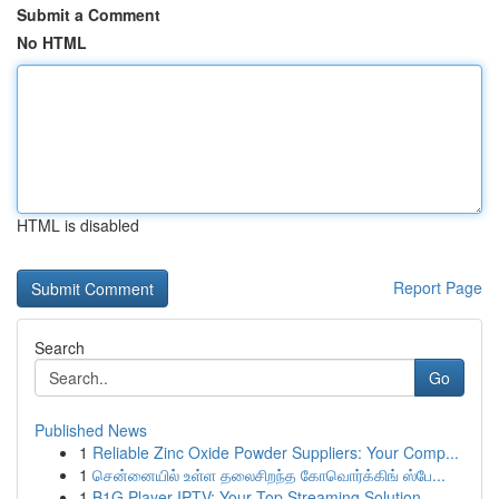
Submit a Comment
No HTML
HTML is disabled
Report Page
Search
Go
Published News
1
Reliable Zinc Oxide Powder Suppliers: Your Comp...
1
சென்னையில் உள்ள தலைசிறந்த கோவொர்க்கிங் ஸ்பே...
1
B1G Player IPTV: Your Top Streaming Solution