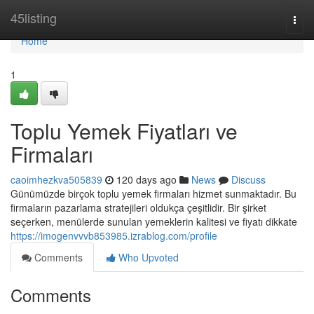
Home
45listing
Togg
navi
Home
1
Toplu Yemek Fiyatları ve
Firmaları
caoimhezkva505839
120 days ago
News
Discuss
Günümüzde birçok toplu yemek firmaları hizmet sunmaktadır. Bu
firmaların pazarlama stratejileri oldukça çeşitlidir. Bir şirket
seçerken, menülerde sunulan yemeklerin kalitesi ve fiyatı dikkate
https://imogenvvvb853985.izrablog.com/profile
Comments
Who Upvoted
Comments