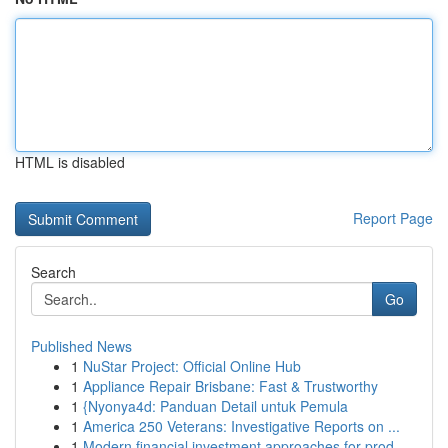
HTML is disabled
Report Page
Search
Go
Published News
1
NuStar Project: Official Online Hub
1
Appliance Repair Brisbane: Fast & Trustworthy
1
{Nyonya4d: Panduan Detail untuk Pemula
1
America 250 Veterans: Investigative Reports on ...
1
Modern financial investment approaches for prod...