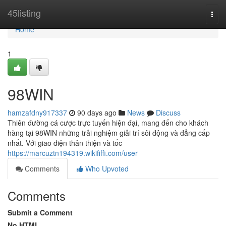
Home
45listing
Togg
navi
Home
1
98WIN
hamzafdny917337
90 days ago
News
Discuss
Thiên đường cá cược trực tuyến hiện đại, mang đến cho khách
hàng tại 98WIN những trải nghiệm giải trí sôi động và đẳng cấp
nhất. Với giao diện thân thiện và tốc
https://marcuztn194319.wikififfi.com/user
Comments
Who Upvoted
Comments
Submit a Comment
No HTML