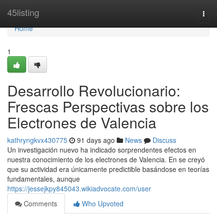
Home
45listing
Togg
navi
Home
1
Desarrollo Revolucionario:
Frescas Perspectivas sobre los
Electrones de Valencia
kathryngkvx430775
91 days ago
News
Discuss
Un investigación nuevo ha indicado sorprendentes efectos en
nuestra conocimiento de los electrones de Valencia. En se creyó
que su actividad era únicamente predictible basándose en teorías
fundamentales, aunque
https://jessejkpy845043.wikiadvocate.com/user
Comments
Who Upvoted