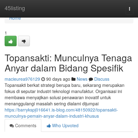
Home
45listing
Togg
navi
Home
1
Topansakti: Munculnya Tenaga
Anyar dalam Bidang Spesifik
macieurea976129
90 days ago
News
Discuss
Topansakti berkat strategi berupa baru, sekarang merupakan
fokus di seputar industri teknologi manufaktur. Organisasi ini
membawa menyajikan solusi penawaran inovatif untuk
menanggulangi masalah sering dialami dijumpai
https://barrykspj016641.is-blog.com/48150922/topansakti-
munculnya-pemain-anyar-dalam-industri-khusus
Comments
Who Upvoted