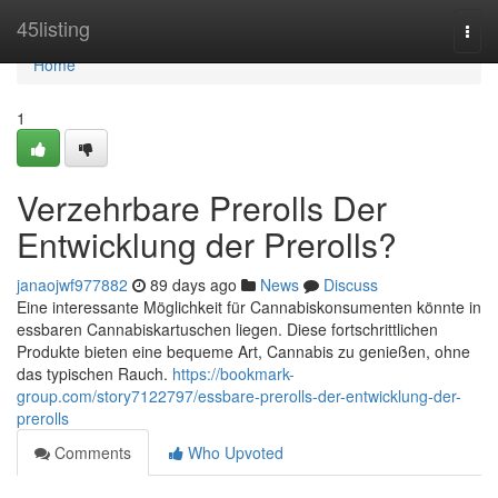
Home
45listing
Togg
navi
Home
1
Verzehrbare Prerolls Der
Entwicklung der Prerolls?
janaojwf977882
89 days ago
News
Discuss
Eine interessante Möglichkeit für Cannabiskonsumenten könnte in
essbaren Cannabiskartuschen liegen. Diese fortschrittlichen
Produkte bieten eine bequeme Art, Cannabis zu genießen, ohne
das typischen Rauch.
https://bookmark-
group.com/story7122797/essbare-prerolls-der-entwicklung-der-
prerolls
Comments
Who Upvoted