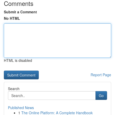
Comments
Submit a Comment
No HTML
HTML is disabled
Report Page
Search
Go
Published News
1
The Online Platform: A Complete Handbook