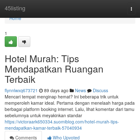
Home
45listing
Togg
navi
Home
1
Hotel Murah: Tips
Mendapatkan Ruangan
Terbaik
flynnlwxq673721
89 days ago
News
Discuss
Mencari tempat menginap hemat? Ini beberapa trik untuk
memperoleh kamar ideal. Pertama dengan menelaah harga pada
berbagai platform booking internet. Lalu, lihat komentar dari tamu
sebelumnya untuk meyakinkan standar
https://victoraark650334.suomiblog.com/hotel-murah-tips-
mendapatkan-kamar-terbaik-57040934
Comments
Who Upvoted