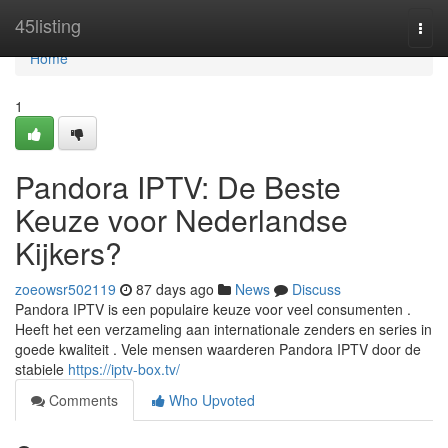
Home
45listing
Togg
navi
Home
1
Pandora IPTV: De Beste
Keuze voor Nederlandse
Kijkers?
zoeowsr502119
87 days ago
News
Discuss
Pandora IPTV is een populaire keuze voor veel consumenten .
Heeft het een verzameling aan internationale zenders en series in
goede kwaliteit . Vele mensen waarderen Pandora IPTV door de
stabiele
https://iptv-box.tv/
Comments
Who Upvoted