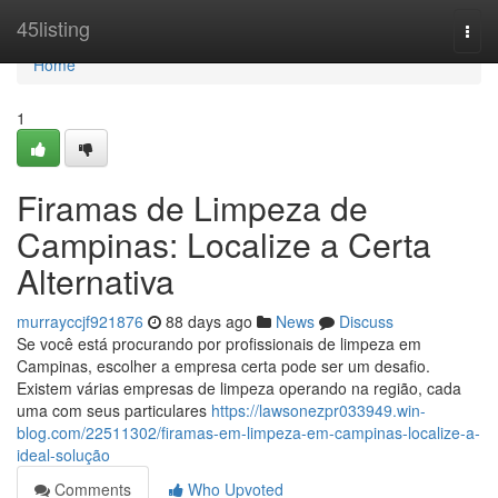
Home
45listing
Togg
navi
Home
1
Firamas de Limpeza de
Campinas: Localize a Certa
Alternativa
murrayccjf921876
88 days ago
News
Discuss
Se você está procurando por profissionais de limpeza em
Campinas, escolher a empresa certa pode ser um desafio.
Existem várias empresas de limpeza operando na região, cada
uma com seus particulares
https://lawsonezpr033949.win-
blog.com/22511302/firamas-em-limpeza-em-campinas-localize-a-
ideal-solução
Comments
Who Upvoted