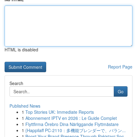
HTML is disabled
Report Page
Search
Go
Published News
1
Top Stories UK: Immediate Reports
1
Abonnement IPTV en 2026 : Le Guide Complet
1
Flyttfirma Örebro Dina Närliggande Flyttmästare
1
{Happilaff PC-2110：多機能ブレンダーで、バラン...
1
Boost Your Brand Presence Through Pakistani Soc...