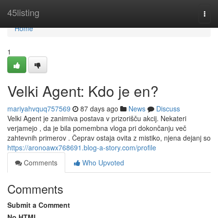
Home
45listing
Togg
navi
Home
1
Velki Agent: Kdo je en?
mariyahvquq757569
87 days ago
News
Discuss
Velki Agent je zanimiva postava v prizorišču akcij. Nekateri
verjamejo , da je bila pomembna vloga pri dokončanju več
zahtevnih primerov . Čeprav ostaja ovita z mistiko, njena dejanj so
https://aronoawx768691.blog-a-story.com/profile
Comments
Who Upvoted
Comments
Submit a Comment
No HTML