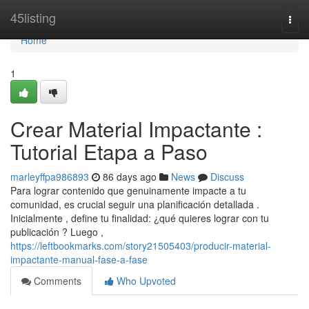
Home
45listing
Togg
navi
Home
1
Crear Material Impactante :
Tutorial Etapa a Paso
marleyffpa986893
86 days ago
News
Discuss
Para lograr contenido que genuinamente impacte a tu
comunidad, es crucial seguir una planificación detallada .
Inicialmente , define tu finalidad: ¿qué quieres lograr con tu
publicación ? Luego ,
https://leftbookmarks.com/story21505403/producir-material-
impactante-manual-fase-a-fase
Comments
Who Upvoted