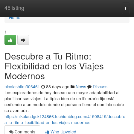
Home
45listing
Togg
navi
Home
1
Descubre a Tu Ritmo:
Flexibilidad en los Viajes
Modernos
nicolashflm306461
88 days ago
News
Discuss
Los exploradores de hoy desean una mayor adaptabilidad al
planificar sus viajes. La típica idea de un itinerario fijo está
cediendo a un modelo donde el persona tiene el dominio sobre
su aventura .
https://nikolasdgck124866.techionblog.com/41508419/descubre-
a-tu-ritmo-flexibilidad-en-los-viajes-modernos
Comments
Who Upvoted