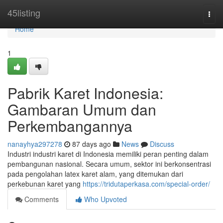
Home
45listing
Togg
navi
Home
1
Pabrik Karet Indonesia:
Gambaran Umum dan
Perkembangannya
nanayhya297278
87 days ago
News
Discuss
Industri industri karet di Indonesia memiliki peran penting dalam
pembangunan nasional. Secara umum, sektor ini berkonsentrasi
pada pengolahan latex karet alam, yang ditemukan dari
perkebunan karet yang
https://tridutaperkasa.com/special-order/
Comments
Who Upvoted