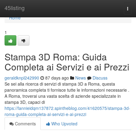
Home
45listing
Togg
navi
Home
1
Stampa 3D Roma: Guida
Completa ai Servizi e ai Prezzi
geraldknpl242990
87 days ago
News
Discuss
Se sei alla ricerca di servizi di stampa 3D a Roma, questa
panoramica completa ti fornisce tutte le informazioni necessarie .
A Roma, troverai una vasta scelta di aziende specializzate in
stampa 3D, capaci di
https://fannieidqm137872.spintheblog.com/41620575/stampa-3d-
roma-guida-completa-ai-servizi-e-ai-prezzi
Comments
Who Upvoted