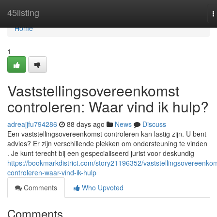
Home
45listing
T
n
Home
1
Vaststellingsovereenkomst
controleren: Waar vind ik hulp?
adreajjfu794286
88 days ago
News
Discuss
Een vaststellingsovereenkomst controleren kan lastig zijn. U bent
advies? Er zijn verschillende plekken om ondersteuning te vinden
. Je kunt terecht bij een gespecialiseerd jurist voor deskundig
https://bookmarkdistrict.com/story21196352/vaststellingsovereenko
controleren-waar-vind-ik-hulp
Comments
Who Upvoted
Comments