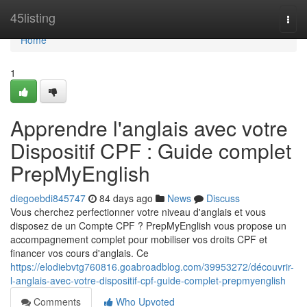
Home
45listing
Togg
navi
Home
1
Apprendre l'anglais avec votre
Dispositif CPF : Guide complet
PrepMyEnglish
diegoebdi845747
84 days ago
News
Discuss
Vous cherchez perfectionner votre niveau d'anglais et vous
disposez de un Compte CPF ? PrepMyEnglish vous propose un
accompagnement complet pour mobiliser vos droits CPF et
financer vos cours d'anglais. Ce
https://elodiebvtg760816.goabroadblog.com/39953272/découvrir-
l-anglais-avec-votre-dispositif-cpf-guide-complet-prepmyenglish
Comments
Who Upvoted