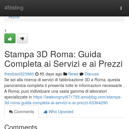
Home
45listing
Togg
navi
Home
1
Stampa 3D Roma: Guida
Completa ai Servizi e ai Prezzi
theobaoi323960
85 days ago
News
Discuss
Se sei alla ricerca di servizi di fabbricazione 3D a Roma, questa
panoramica completa ti presenta tutte le informazioni necessarie .
A Roma, puoi individuare una vasta gamma di laboratori
specializzate in
https://lawsongnyt671755.amoblog.com/stampa-
3d-roma-guida-completa-ai-servizi-e-ai-prezzi-63364290
Comments
Who Upvoted
Comments