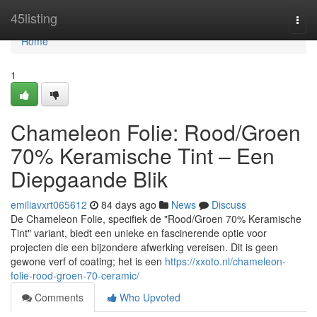
Home
45listing
Togg
navi
Home
1
Chameleon Folie: Rood/Groen
70% Keramische Tint – Een
Diepgaande Blik
emiliavxrt065612
84 days ago
News
Discuss
De Chameleon Folie, specifiek de "Rood/Groen 70% Keramische
Tint" variant, biedt een unieke en fascinerende optie voor
projecten die een bijzondere afwerking vereisen. Dit is geen
gewone verf of coating; het is een
https://xxoto.nl/chameleon-
folie-rood-groen-70-ceramic/
Comments
Who Upvoted