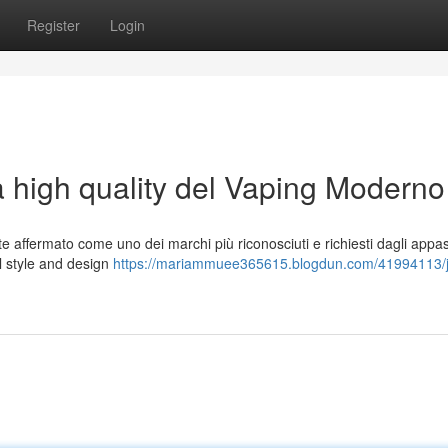
Register
Login
a high quality del Vaping Moderno
affermato come uno dei marchi più riconosciuti e richiesti dagli appas
 al style and design
https://mariammuee365615.blogdun.com/41994113/j