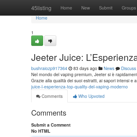
Home
45listing
Home
New
Submit
Groups
Home
1
Jeeter Juice: L’Esperienz
bushraiozp917364
83 days ago
News
Discuss
Nel mondo del vaping premium, Jeeter si è rapidamente 
Grazie alla qualità dei suoi estratti, ai sapori intensi e
juice-l-esperienza-top-quality-del-vaping-moderno
Comments
Who Upvoted
Comments
Submit a Comment
No HTML