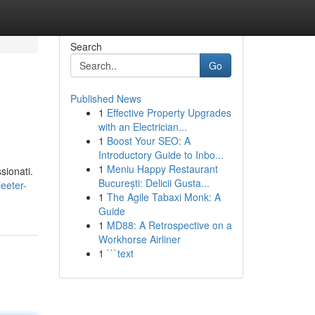
Search
Go
Published News
1
Effective Property Upgrades
with an Electrician...
1
Boost Your SEO: A
Introductory Guide to Inbo...
1
Meniu Happy Restaurant
sionati.
București: Delicii Gusta...
eeter-
1
The Agile Tabaxi Monk: A
Guide
1
MD88: A Retrospective on a
Workhorse Airliner
1
```text