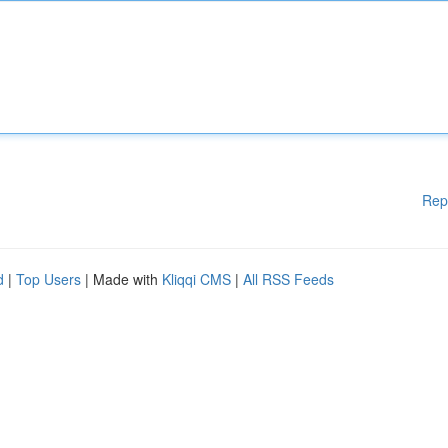
Rep
d
|
Top Users
| Made with
Kliqqi CMS
|
All RSS Feeds