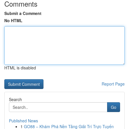
Comments
Submit a Comment
No HTML
HTML is disabled
Report Page
Search
Go
Published News
1
GO88 – Khám Phá Nền Tảng Giải Trí Trực Tuyến