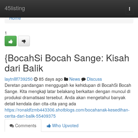
Home
45listing
Togg
navi
Home
1
{BocahSi Bocah Sange: Kisah
dari Balik
laytnlllf739250
85 days ago
News
Discuss
Deretan pandangan menggugah ke kehidupan di BocahSi Bocah
Sange. Kita mengkaji latar belakang berkaitan dengan muncul di
produksi dramatisasi tersebut. Anda akan mengetahui banyak
detail kendala dan cita-cita yang ada
https://ronaldfzmb443306.shotblogs.com/bocahanak-kesedihan-
cerita-dari-balik-55409375
Comments
Who Upvoted