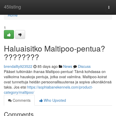
Home
45listing
Togg
navi
Home
1
Haluaisitko Maltipoo-pentua?
????????
brendallty923522
85 days ago
News
Discuss
Pääset tutkimään ihanaa Maltipoo-pentua! Tämä kohdassa on
valikoima hauskoja pentuja, jotka ovat valmiina. Maltipoo-koirat
ovat tunnettuja heidän persoonallisuutensa ja sopiva ulkonäkönsä
takia. Jos etsi
https://sophiabanekennels.com/product-
category/maltipoo/
Comments
Who Upvoted
Comments