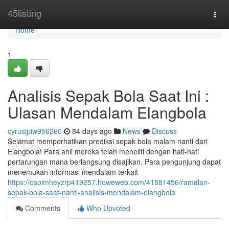
Home
45listing
Togg
navi
Home
1
Analisis Sepak Bola Saat Ini :
Ulasan Mendalam Elangbola
cyrusjpiw956260
84 days ago
News
Discuss
Selamat memperhatikan prediksi sepak bola malam nanti dari
Elangbola! Para ahli mereka telah meneliti dengan hati-hati
pertarungan mana berlangsung disajikan. Para pengunjung dapat
menemukan informasi mendalam terkait
https://caoimheyzrp419257.howeweb.com/41881456/ramalan-
sepak-bola-saat-nanti-analisis-mendalam-elangbola
Comments
Who Upvoted