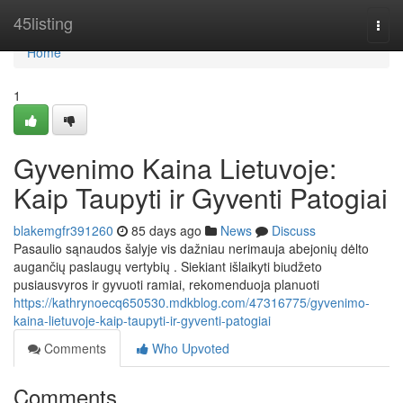
Home
45listing
Togg
navi
Home
1
Gyvenimo Kaina Lietuvoje:
Kaip Taupyti ir Gyventi Patogiai
blakemgfr391260
85 days ago
News
Discuss
Pasaulio sąnaudos šalyje vis dažniau nerimauja abejonių dėlto
augančių paslaugų vertybių . Siekiant išlaikyti biudžeto
pusiausvyros ir gyvuoti ramiai, rekomenduoja planuoti
https://kathrynoecq650530.mdkblog.com/47316775/gyvenimo-
kaina-lietuvoje-kaip-taupyti-ir-gyventi-patogiai
Comments
Who Upvoted
Comments