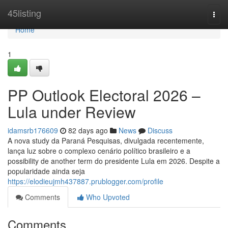
Home
45listing
Togg
navi
Home
1
PP Outlook Electoral 2026 –
Lula under Review
idamsrb176609
82 days ago
News
Discuss
A nova study da Paraná Pesquisas, divulgada recentemente,
lança luz sobre o complexo cenário político brasileiro e a
possibility de another term do presidente Lula em 2026. Despite a
popularidade ainda seja
https://elodieujmh437887.prublogger.com/profile
Comments
Who Upvoted
Comments