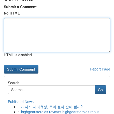
Submit a Comment
No HTML
HTML is disabled
Report Page
Search
Go
Published News
1
리니지 대리육성, 득이 될까 손이 될까?
1
highgearsteroids reviews highgearsteroids reput...