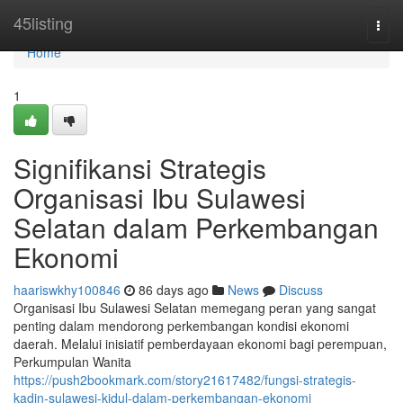
Home
45listing
Togg
navi
Home
1
Signifikansi Strategis
Organisasi Ibu Sulawesi
Selatan dalam Perkembangan
Ekonomi
haariswkhy100846
86 days ago
News
Discuss
Organisasi Ibu Sulawesi Selatan memegang peran yang sangat
penting dalam mendorong perkembangan kondisi ekonomi
daerah. Melalui inisiatif pemberdayaan ekonomi bagi perempuan,
Perkumpulan Wanita
https://push2bookmark.com/story21617482/fungsi-strategis-
kadin-sulawesi-kidul-dalam-perkembangan-ekonomi