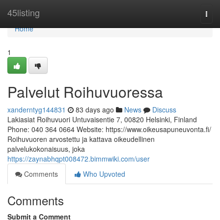
Home
45listing
Togg
navi
Home
1
Palvelut Roihuvuoressa
xanderntyg144831
83 days ago
News
Discuss
Lakiasiat Roihuvuori Untuvaisentie 7, 00820 Helsinki, Finland
Phone: 040 364 0664 Website: https://www.oikeusapuneuvonta.fi/
Roihuvuoren arvostettu ja kattava oikeudellinen
palvelukokonaisuus, joka
https://zaynabhqpt008472.bimmwiki.com/user
Comments
Who Upvoted
Comments
Submit a Comment