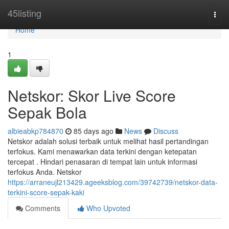
Home
45listing
Togg
navi
Home
1
Netskor: Skor Live Score
Sepak Bola
albieabkp784870
85 days ago
News
Discuss
Netskor adalah solusi terbaik untuk melihat hasil pertandingan
terfokus. Kami menawarkan data terkini dengan ketepatan
tercepat . Hindari penasaran di tempat lain untuk informasi
terfokus Anda. Netskor
https://arraneujl213429.ageeksblog.com/39742739/netskor-data-
terkini-score-sepak-kaki
Comments
Who Upvoted