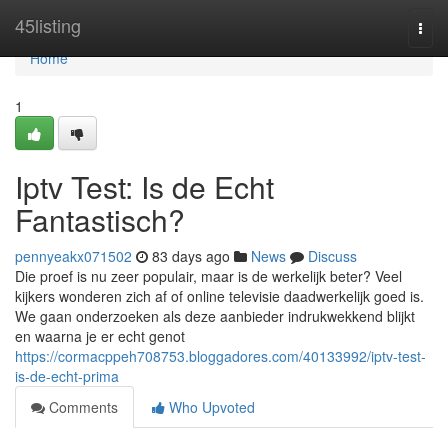
Home
45listing
Togg
navi
Home
1
Iptv Test: Is de Echt
Fantastisch?
pennyeakx071502
83 days ago
News
Discuss
Die proef is nu zeer populair, maar is de werkelijk beter? Veel
kijkers wonderen zich af of online televisie daadwerkelijk goed is.
We gaan onderzoeken als deze aanbieder indrukwekkend blijkt
en waarna je er echt genot
https://cormacppeh708753.bloggadores.com/40133992/iptv-test-
is-de-echt-prima
Comments
Who Upvoted