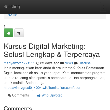
Home
45listing
Togg
navi
Home
1
Kursus Digital Marketing:
Solusi Lengkap & Terpercaya
mariyahzvgg271999
83 days ago
News
Discuss
Ingin meningkatkan karir Anda di era internet? Kelas Pemasaran
Digital kami adalah solusi yang tepat! Kami menawarkan program
utuh, dirancang oleh spesialis pemasaran online berpengalaman,
untuk melatih Anda dengan
https://vinnygnxd014004.wikiitemization.com/user
Comments
Who Upvoted
Comments