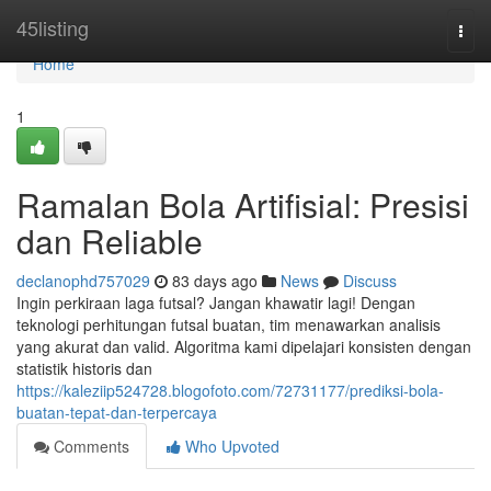
Home
45listing
Togg
navi
Home
1
Ramalan Bola Artifisial: Presisi
dan Reliable
declanophd757029
83 days ago
News
Discuss
Ingin perkiraan laga futsal? Jangan khawatir lagi! Dengan
teknologi perhitungan futsal buatan, tim menawarkan analisis
yang akurat dan valid. Algoritma kami dipelajari konsisten dengan
statistik historis dan
https://kaleziip524728.blogofoto.com/72731177/prediksi-bola-
buatan-tepat-dan-terpercaya
Comments
Who Upvoted