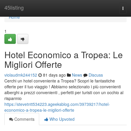
Home
45listing
Togg
navi
Home
1
Hotel Economico a Tropea: Le
Migliori Offerte
violaudmk244152
81 days ago
News
Discuss
Cerchi un hotel conveniente a Tropea? Scopri le fantastiche
offerte per il tuo viaggio ! Abbiamo selezionato i più convenienti
alberghi a prezzi convenienti , perfetti per turisti con un occhio al
risparmio
https://stevetntt534223.ageeksblog.com/39739217/hotel-
economico-a-tropea-le-migliori-offerte
Comments
Who Upvoted