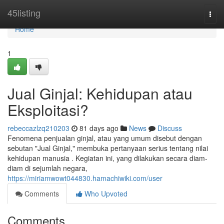
Home
45listing
Togg
navi
Home
1
Jual Ginjal: Kehidupan atau
Eksploitasi?
rebeccazlzq210203
81 days ago
News
Discuss
Fenomena penjualan ginjal, atau yang umum disebut dengan
sebutan "Jual Ginjal," membuka pertanyaan serius tentang nilai
kehidupan manusia . Kegiatan ini, yang dilakukan secara diam-
diam di sejumlah negara,
https://miriamwowt044830.hamachiwiki.com/user
Comments
Who Upvoted
Comments