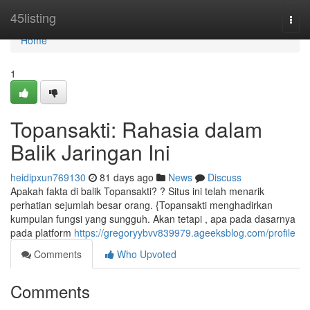
Home
45listing
Togg
navi
Home
1
Topansakti: Rahasia dalam
Balik Jaringan Ini
heidipxun769130
81 days ago
News
Discuss
Apakah fakta di balik Topansakti? ? Situs ini telah menarik
perhatian sejumlah besar orang. {Topansakti menghadirkan
kumpulan fungsi yang sungguh. Akan tetapi , apa pada dasarnya
pada platform
https://gregoryybvv839979.ageeksblog.com/profile
Comments
Who Upvoted
Comments