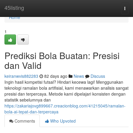
Home
45listing
Togg
navi
Home
1
Prediksi Bola Buatan: Presisi
dan Valid
keiranwvis882283
82 days ago
News
Discuss
Ingin hasil kompetisi futsal? Hindari kecewa lagi! Menggunakan
teknologi ramalan bola artifisial, kami menawarkan analisis sangat
presisi dan terpercaya. Metode kami dipelajari konsisten dengan
statistik sebelumnya dan
https://zakariajovg899667.creacionblog.com/41215045/ramalan-
bola-ai-tepat-dan-terpercaya
Comments
Who Upvoted