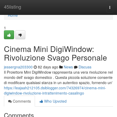
Home
45listing
Togg
navi
Home
1
Cinema Mini DigiWindow:
Rivoluzione Svago Personale
jessergna203300
82 days ago
News
Discuss
Il Proiettore Mini DigiWindow rappresenta una vera rivoluzione nel
mondo dell' svago domestico . Questa piccola soluzione consente
di modificare qualsiasi stanza in un autentico spazio, fornendo un'
https://leajaah212105.dsiblogger.com/74326974/cinema-mini-
digiwindow-rivoluzione-intrattenimento-casalingo
Comments
Who Upvoted
Comments