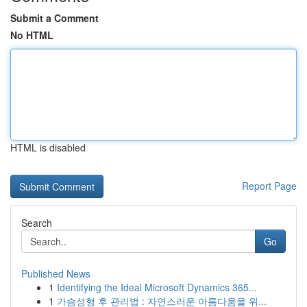
Submit a Comment
No HTML
HTML is disabled
Report Page
Search
Go
Published News
1
Identifying the Ideal Microsoft Dynamics 365...
1
가슴성형 후 관리법 : 자연스러운 아름다움을 위...