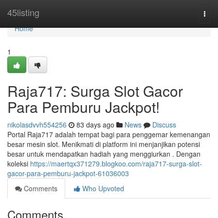
Home
45listing
Togg
navi
Home
1
Raja717: Surga Slot Gacor
Para Pemburu Jackpot!
nikolasdvvh554256
83 days ago
News
Discuss
Portal Raja717 adalah tempat bagi para penggemar kemenangan
besar mesin slot. Menikmati di platform ini menjanjikan potensi
besar untuk mendapatkan hadiah yang menggiurkan . Dengan
koleksi
https://maertqx371279.blogkoo.com/raja717-surga-slot-
gacor-para-pemburu-jackpot-61036003
Comments
Who Upvoted
Comments