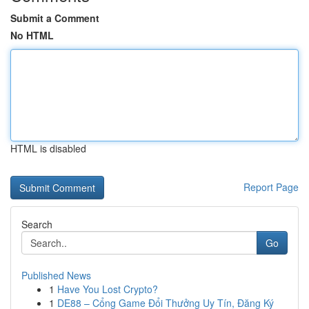
Submit a Comment
No HTML
HTML is disabled
Report Page
Search
Go
Published News
1
Have You Lost Crypto?
1
DE88 – Cổng Game Đổi Thưởng Uy Tín, Đăng Ký