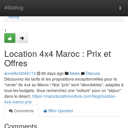
Home
45listing
Togg
navi
Home
1
Location 4x4 Maroc : Prix et
Offres
annielbnd364174
80 days ago
News
Discuss
Découvrez les tarifs et les propositions exceptionnelles pour la
"vente" de 4x4 au Maroc ! Nos "prix" sont "abordables", adaptés à
tous les budgets. Vous recherchez une "voiture" pour un "séjour"
dans le désert,
https://maroclocationvoiture.com/blog/location-
4x4-maroc-prix
Comments
Who Upvoted
Comments