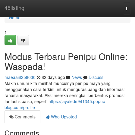
Home
45listing
Togg
navi
Home
1
Modus Terbaru Penipu Online:
Waspada!
maeaanl258030
82 days ago
News
Discuss
Makin umum kita melihat munculnya penipu maya yang
menggunakan cara terkini untuk menguras uang dan informasi
rahasia masyarakat. Aksi mereka seringkali berbentuk promosi
fantastis palsu, seperti
https://jayalede941345.popup-
blog.com/profile
Comments
Who Upvoted
Comments