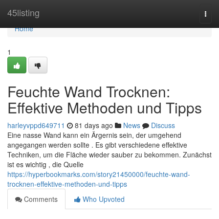
Home
45listing
Togg
navi
Home
1
Feuchte Wand Trocknen:
Effektive Methoden und Tipps
harleyvppd649711
81 days ago
News
Discuss
Eine nasse Wand kann ein Ärgernis sein, der umgehend
angegangen werden sollte . Es gibt verschiedene effektive
Techniken, um die Fläche wieder sauber zu bekommen. Zunächst
ist es wichtig , die Quelle
https://hyperbookmarks.com/story21450000/feuchte-wand-
trocknen-effektive-methoden-und-tipps
Comments
Who Upvoted